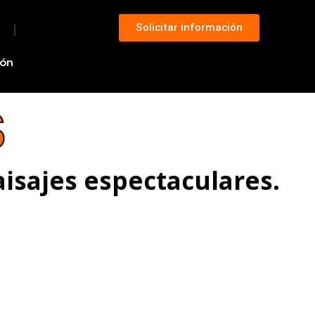
Solicitar información
ión
S
isajes espectaculares.