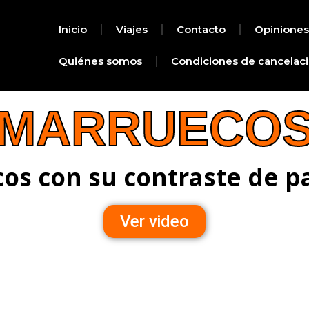
Inicio
Viajes
Contacto
Opiniones
Quiénes somos
Condiciones de cancelac
MARRUECO
os con su contraste de pa
Ver video