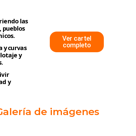
riendo las
, pueblos
icos.
Ver cartel
completo
a y curvas
lotaje y
.
ivir
ad y
Galería de imágenes